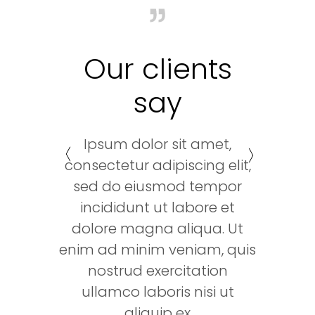
Our clients
say
Lorem ipsum dolor sit amet,
Ipsum dolor sit amet,
consectetur adipiscing elit,
consectetur adipiscing elit,
sed do eiusmod tempor
sed do eiusmod tempor
incididunt ut labore et
incididunt ut labore et
dolore magna aliqua. Ut
dolore magna aliqua. Ut
enim ad minim veniam, quis
enim ad minim veniam, quis
nostrud exercitation
nostrud exercitation
ullamco laboris nisi ut
ullamco laboris nisi ut
aliquip ex
aliquip ex