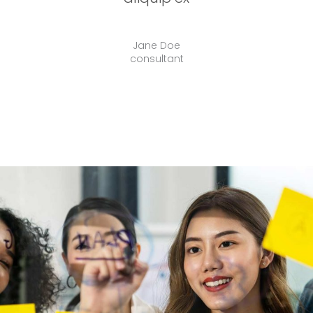
Loren Evans
Jane Doe
consultant
designer